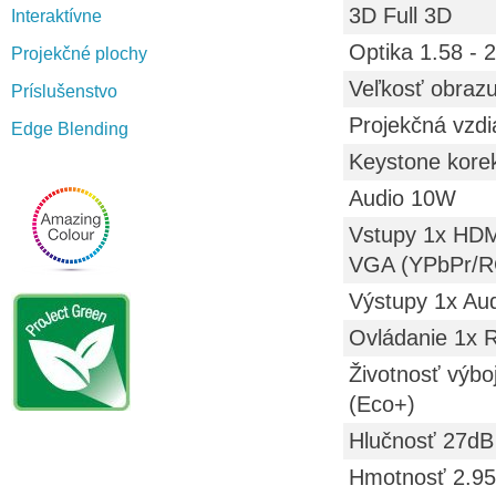
3D Full 3D
Interaktívne
Optika 1.58 - 
Projekčné plochy
Veľkosť obrazu
Príslušenstvo
Projekčná vzdi
Edge Blending
Keystone korek
Audio 10W
Vstupy 1x HDM
VGA (YPbPr/RG
Výstupy 1x Au
Ovládanie 1x 
Životnosť výbo
(Eco+)
Hlučnosť 27dB
Hmotnosť 2.95