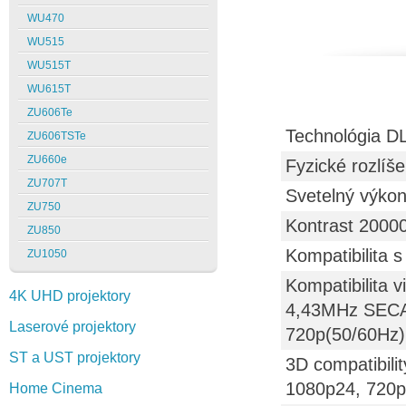
WU470
WU515
WU515T
WU615T
ZU606Te
Technológia D
ZU606TSTe
ZU660e
Fyzické rozlí
ZU707T
Svetelný výko
ZU750
Kontrast 2000
ZU850
Kompatibilit
ZU1050
Kompatibilita
4K UHD projektory
4,43MHz SECAM
Laserové projektory
720p(50/60Hz)
ST a UST projektory
3D compatibili
1080p24, 720p
Home Cinema