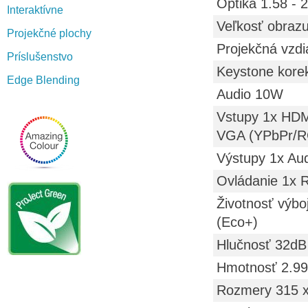
Optika 1.58 - 
Interaktívne
Veľkosť obrazu
Projekčné plochy
Projekčná vzdi
Príslušenstvo
Keystone korek
Edge Blending
Audio 10W
Vstupy 1x HDM
VGA (YPbPr/RG
Výstupy 1x Au
Ovládanie 1x 
Životnosť výbo
(Eco+)
Hlučnosť 32dB
Hmotnosť 2.99
Rozmery 315 