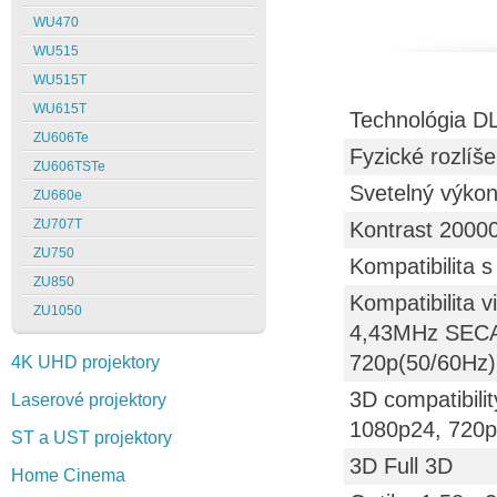
WU470
WU515
WU515T
WU615T
Technológia D
ZU606Te
Fyzické rozlí
ZU606TSTe
Svetelný výko
ZU660e
ZU707T
Kontrast 2000
ZU750
Kompatibilit
ZU850
Kompatibilita
ZU1050
4,43MHz SECAM
720p(50/60Hz)
4K UHD projektory
3D compatibili
Laserové projektory
1080p24, 720p
ST a UST projektory
3D Full 3D
Home Cinema