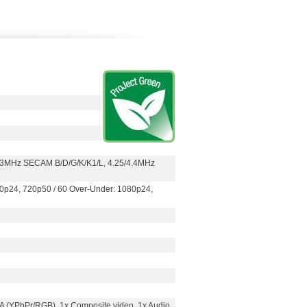
,43MHz SECAM B/D/G/K/K1/L, 4.25/4.4MHz
080p24, 720p50 / 60 Over-Under: 1080p24,
A (YPbPr/RGB), 1x Composite video, 1x Audio