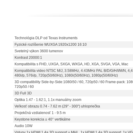
Technológia DLP od Texas Instruments
Fyzické rozlíšenie WUXGA 1920x1200 16:10
Svetelný výkon 3600 lumenov
Kontrast 20000:1
Kompatibilita s FHD, UXGA, SXGA, WXGA, HD, XGA, SVGA, VGA, Mac
Kompatibilita video NTSC M/J, 3.58MHz, 4.43MHz PAL B/D/G/H/I/M/N, 4
480i/p, 576i/p, 720p(50/60Hz), 1080i(50/60Hz), 1080p(50/60Hz)
3D compatibility Side-by-Side:1080i50 / 60, 720p50 / 60 Frame-pack: 1
720p50 / 60
3D Full 3D
Optika 1.47 - 1.62:1, 1.1x manuálny zoom
Veľkosť obrazu 0.74 - 7.62 m (29" - 300") uhlopriečka
Projekčná vzdialenosť 1 - 9.5 m
Keystone korekcia ± 40° vertikálne
Audio 10W
Vstupy 1x HDMI 1.4a 3D support + MHL, 1x HDMI 1.4a 3D support, 1x VG