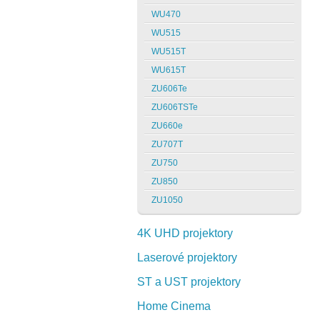
WU470
WU515
WU515T
WU615T
ZU606Te
ZU606TSTe
ZU660e
ZU707T
ZU750
ZU850
ZU1050
4K UHD projektory
Laserové projektory
ST a UST projektory
Home Cinema