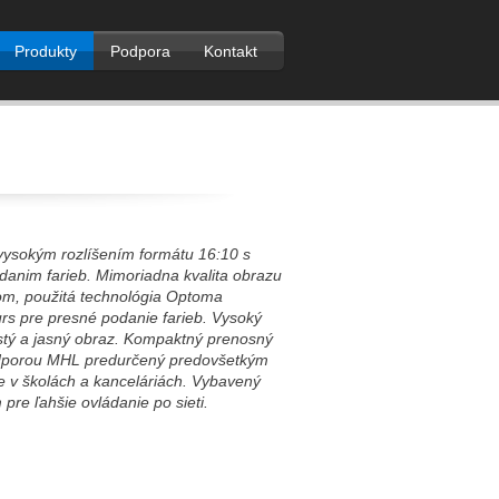
Produkty
Podpora
Kontakt
vysokým rozlíšením formátu 16:10 s
danim farieb. Mimoriadna kvalita obrazu
om, použitá technológia Optoma
s pre presné podanie farieb. Vysoký
istý a jasný obraz. Kompaktný prenosný
odporou MHL predurčený predovšetkým
e v školách a kanceláriách. Vybavený
pre ľahšie ovládanie po sieti.