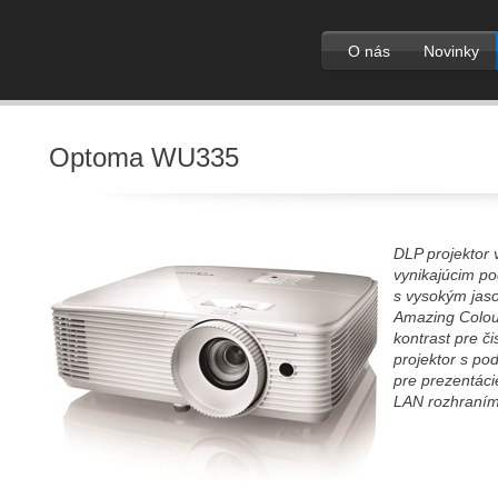
O nás
Novinky
Optoma WU335
DLP projektor 
vynikajúcim po
s vysokým jas
Amazing Colour
kontrast pre č
projektor s p
pre prezentáci
LAN rozhraním 